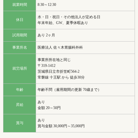
就業時間
8:30～12:30
水・日・祝日・その他法人が定める日
休日
年末年始、GW、夏季休暇あり
試用期間
あり 2ヶ月
事業所名
医療法人 佐々木胃腸科外科
事業所所在地と同じ
〒319-1412
就労場所
茨城県日立市折笠町564-2
常磐線 十王駅 から 徒歩30分
年齢
年齢不問（雇用期間の更新 70歳まで）
あり
昇給
金額 20～50円
あり
賞与
賞与金額 30,000円～35,000円