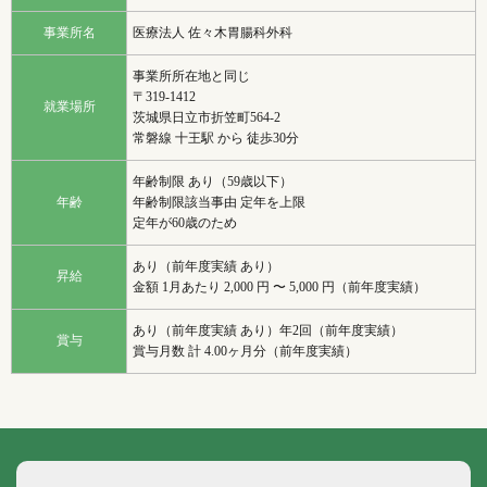
事業所名
医療法人 佐々木胃腸科外科
事業所所在地と同じ
〒319-1412
就業場所
茨城県日立市折笠町564-2
常磐線 十王駅 から 徒歩30分
年齢制限 あり（59歳以下）
年齢
年齢制限該当事由 定年を上限
定年が60歳のため
あり（前年度実績 あり）
昇給
金額 1月あたり 2,000 円 〜 5,000 円（前年度実績）
あり（前年度実績 あり）年2回（前年度実績）
賞与
賞与月数 計 4.00ヶ月分（前年度実績）