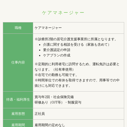
ケアマネージャー
職種
ケアマネージャー
※診療所2階の居宅介護支援事業所に所属となります。
介護に関する相談を受ける（家族も含めて）
要介護認定の申請
ケアプランの作成
仕事内容
※定期的に利用者宅に訪問するため、運転免許は必要と
なります。（社有車使用）
※在宅での勤務も可能です。
※時間単位での有休を取得できますので、用事等での中
抜けにも対応できます。
賞与年2回・社会保険完備
待遇・福利厚生
研修あり（OJT等）・制服貸与
雇用形態
正社員
雇用期間
雇用期間の定めなし