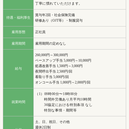
丁寧に慣れていただけます。
賞与年2回・社会保険完備
待遇・福利厚生
研修あり（OJT等）・制服貸与
雇用形態
正社員
雇用期間
雇用期間の定めなし
260,000円～300,000円
ベースアップ手当 5,000円～10,000円
処遇改善手当 1,500円～3,000円
給与
夜間呼出手当 2,500円/回
看取り手当 5,000円/回
オンコール手当 1,000円～2,000円/回
（1）09時00分〜18時00分
時間外労働あり月平均10時間
就業時間
36協定における特別条項 なし
特別な事情・期間等
土、日、祝日、その他
週休2日制