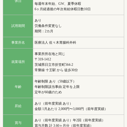
休日
毎週年末年始、GW、夏季休暇
6ヶ月経過後の年次有給休暇日数10日
あり
試用期間
労働条件変更なし
期間：2カ月
事業所名
医療法人 佐々木胃腸科外科
事業所所在地と同じ
〒319-1412
就業場所
茨城県日立市折笠町564-2
常磐線 十王駅 から 徒歩30分
年齢制限 あり（59歳以下）
年齢
年齢制限該当事由 定年を上限
定年が60歳のため
あり（前年度実績 あり）
昇給
金額 1月あたり 2,000円〜3,000円（前年度実績）
あり（前年度実績 あり）年2回（前年度実績）
賞与
賞与月数 計 3.60ヶ月分（前年度実績）