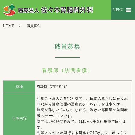
MENU
HOME
職員募集
職員募集
看護師（訪問看護）
職種
看護師（訪問看護）
利用者さまのご自宅を訪問し、日常の暮らしに寄り添
いながら健康管理や医療的ケアを行うお仕事です。
通院が難しい方の力になれる、温かい雰囲気の訪問看
護ステーションです。
仕事内容
訪問は1件1時間程度で、1日5～6件を社用車で回りま
す。
先輩スタッフが同行する研修やOJTがあり、ゆっくり